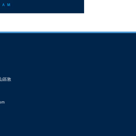
山區敦
com