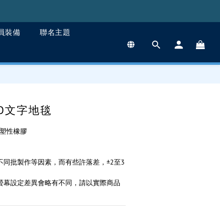
員裝備
聯名主題
立即購買
OGO文字地毯
熱塑性橡膠
不同批製作等因素，而有些許落差，±2至3
腦螢幕設定差異會略有不同，請以實際商品