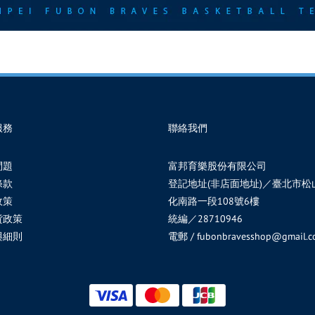
服務
聯絡我們
問題
富邦育樂股份有限公司
條款
登記地址(非店面地址)／臺北市松
政策
化南路一段108號6樓
貨政策
統編／28710946
與細則
電郵 / fubonbravesshop@gmail.