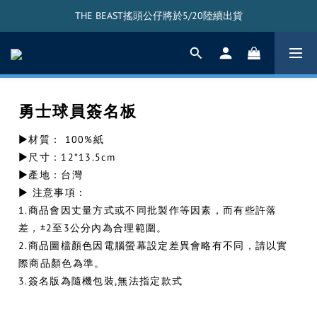
THE BEAST林志傑系列預購商品將於6/8陸續出貨
THE BEAST搖頭公仔將於5/20陸續出貨
THE BEAST林志傑系列預購商品將於6/8陸續出貨
勇⼠球員簽名板
▶材質： 100%紙
▶尺寸：12*13.5cm
▶產地：台灣
▶ 注意事項：
1.商品會因丈量方式或不同批製作等因素，而有些許落
差，±2至3公分內為合理範圍。
2.商品圖檔顏色因電腦螢幕設定差異會略有不同，請以實
際商品顏色為準。
3.簽名版為隨機包裝,無法指定款式