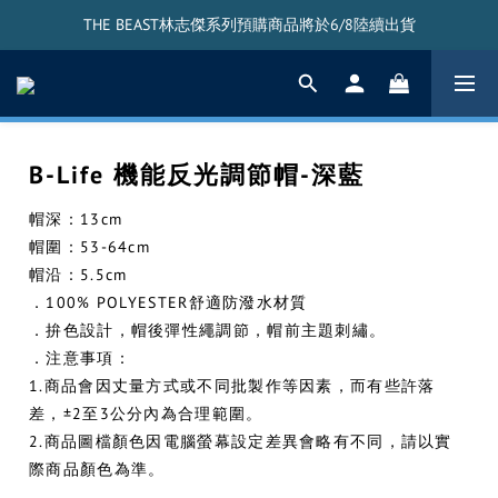
THE BEAST林志傑系列預購商品將於6/8陸續出貨
THE BEAST林志傑系列預購商品將於6/8陸續出貨
THE BEAST搖頭公仔將於5/20陸續出貨
THE BEAST林志傑系列預購商品將於6/8陸續出貨
B-Life 機能反光調節帽-深藍
帽深：13cm
帽圍：53-64cm
帽沿：5.5cm
．100% POLYESTER舒適防潑水材質
．拚色設計，帽後彈性繩調節，帽前主題刺繡。
．注意事項：
1.商品會因丈量方式或不同批製作等因素，而有些許落
差，±2至3公分內為合理範圍。
2.商品圖檔顏色因電腦螢幕設定差異會略有不同，請以實
際商品顏色為準。