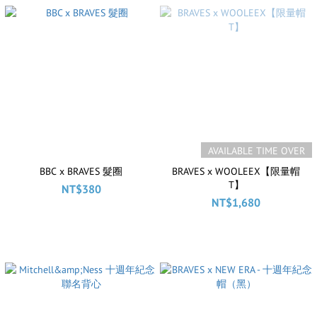
AVAILABLE TIME OVER
BBC x BRAVES 髮圈
BRAVES x WOOLEEX【限量帽
T】
NT$380
NT$1,680