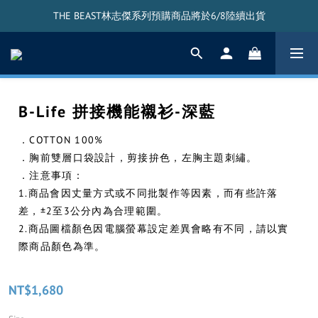
THE BEAST林志傑系列預購商品將於6/8陸續出貨
THE BEAST林志傑系列預購商品將於6/8陸續出貨
THE BEAST搖頭公仔將於5/20陸續出貨
THE BEAST林志傑系列預購商品將於6/8陸續出貨
B-Life 拼接機能襯衫-深藍
．COTTON 100%
．胸前雙層口袋設計，剪接拚色，左胸主題刺繡。
．注意事項：
1.商品會因丈量方式或不同批製作等因素，而有些許落
差，±2至3公分內為合理範圍。
2.商品圖檔顏色因電腦螢幕設定差異會略有不同，請以實
際商品顏色為準。
NT$1,680