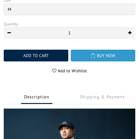
Size
Quantity
ADD TO CART
BUY NOW
Add to Wishlist
Description
Shipping & Payment