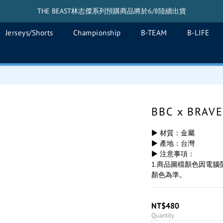
THE BEAST林志傑系列預購商品將於6/8陸續出貨
THE BEAST林志傑系列預購商品將於6/8陸續出貨
Jerseys/Shorts
Championship
B-TEAM
B-LIFE
THE BEAST搖頭公仔將於5/20陸續出貨
THE BEAST林志傑系列預購商品將於6/8陸續出貨
BBC x BRA
▶ 材質：金屬
▶ 產地：台灣
▶ 注意事項：
1.商品圖檔顏色因電
顏色為準。
NT$480
Quantity