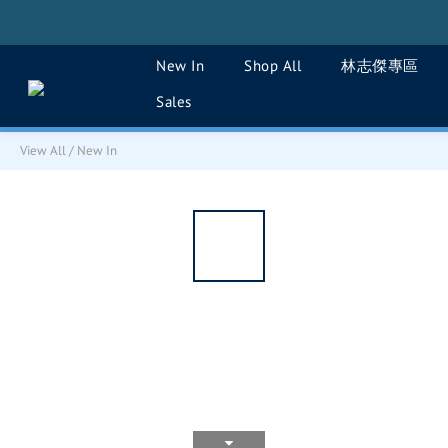
New In
Shop All
林志傑專區
Sales
View All
/
New In